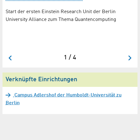
Be
Start der ersten Einstein Research Unit der Berlin
Ex
University Alliance zum Thema Quantencomputing
Zw
Un
We
1 / 4
Verknüpfte Einrichtungen
Campus Adlershof der Humboldt-Universität zu
Berlin