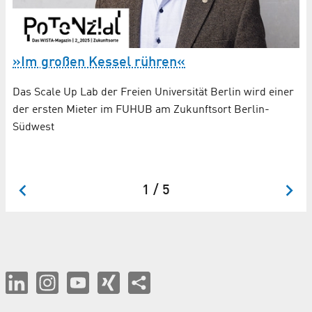
»Im großen Kessel rühren«
A
Das Scale Up Lab der Freien Universität Berlin wird einer
Mi
der ersten Mieter im FUHUB am Zukunftsort Berlin-
In
Südwest
Sü
Si
Sp
1 / 5