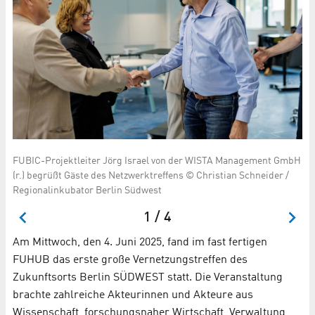
FUBIC-Projektleiter Jörg Israel von der WISTA Management GmbH
FU
(r.) begrüßt Gäste des Netzwerktreffens © Christian Schneider /
Ba
Regionalinkubator Berlin Südwest
Re
1 / 4
Am Mittwoch, den 4. Juni 2025, fand im fast fertigen
FUHUB das erste große Vernetzungstreffen des
Zukunftsorts Berlin SÜDWEST statt. Die Veranstaltung
brachte zahlreiche Akteurinnen und Akteure aus
Wissenschaft, forschungsnaher Wirtschaft, Verwaltung