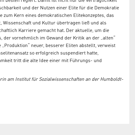
besten regiert. Damit ist nicht nur die Verträglichkeit
hbarkeit und der Nutzen einer Elite für die Demokratie
 zum Kern eines demokratischen Elitekonzeptes, das
t, Wissenschaft und Kultur übertragen ließ und als
chaftlich Karriere gemacht hat. Der aktuelle, um die
, der vornehmlich im Gewand der Kritik an der „alten“
„Produktion“ neuer, besserer Eliten abstellt, verweist
selitenansatz so erfolgreich suspendiert hatte,
keit tritt die alte Idee einer mit Führungs- und
erin am Institut für Sozialwissenschaften an der Humboldt-