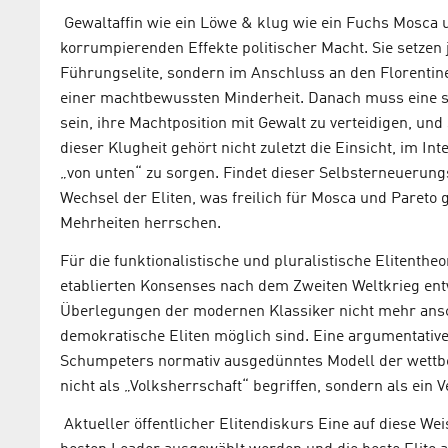
Gewaltaffin wie ein Löwe & klug wie ein Fuchs Mosca u
korrumpierenden Effekte politischer Macht. Sie setzen j
Führungselite, sondern im Anschluss an den Florentiner
einer machtbewussten Minderheit. Danach muss eine stab
sein, ihre Machtposition mit Gewalt zu verteidigen, und
dieser Klugheit gehört nicht zuletzt die Einsicht, im In
„von unten“ zu sorgen. Findet dieser Selbsterneuerung
Wechsel der Eliten, was freilich für Mosca und Pareto 
Mehrheiten herrschen.
Für die funktionalistische und pluralistische Elitenthe
etablierten Konsenses nach dem Zweiten Weltkrieg entw
Überlegungen der modernen Klassiker nicht mehr ansc
demokratische Eliten möglich sind. Eine argumentativ
Schumpeters normativ ausgedünntes Modell der wettbe
nicht als „Volksherrschaft“ begriffen, sondern als ein
Aktueller öffentlicher Elitendiskurs Eine auf diese We