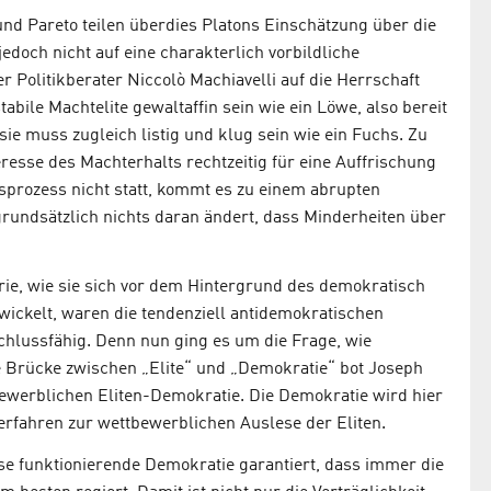
nd Pareto teilen überdies Platons Einschätzung über die
edoch nicht auf eine charakterlich vorbildliche
 Politikberater Niccolò Machiavelli auf die Herrschaft
ile Machtelite gewaltaffin sein wie ein Löwe, also bereit
 sie muss zugleich listig und klug sein wie ein Fuchs. Zu
teresse des Machterhalts rechtzeitig für eine Auffrischung
sprozess nicht statt, kommt es zu einem abrupten
grundsätzlich nichts daran ändert, dass Minderheiten über
orie, wie sie sich vor dem Hintergrund des demokratisch
ickelt, waren die tendenziell antidemokratischen
hlussfähig. Denn nun ging es um die Frage, wie
e Brücke zwischen „Elite“ und „Demokratie“ bot Joseph
werblichen Eliten-Demokratie. Die Demokratie wird hier
 Verfahren zur wettbewerblichen Auslese der Eliten.
ise funktionierende Demokratie garantiert, dass immer die