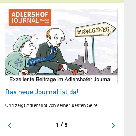
Das neue Journal ist da!
Der Z
Und zeigt Adlershof von seiner besten Seite
Tobias K
Raubbau
1 / 5