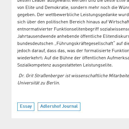
besten Leader ausgewählt werden und die beste Elite am 
von Elite und Demokratie, sondern mehr noch die Wünsc
gegeben. Der wettbewerbliche Leistungsgedanke wurde
sich über den politischen Bereich hinaus auf Wirtschaf
entnormativierter Funktionselitenbegriff sozialwissens
Jahrtausendwende anhebende öffentliche Elitendiskurs
bundesdeutschen „Führungskräftegesellschaft“ auf die 
jedoch darauf, dass das, was der formalisierte Funktion
wiederkehrt: Auf die Bühne der öffentlichen Aufmerksam
Sozialkompetenz ausgestatteten Leistungselite.
Dr. Grit Straßenberger ist wissenschaftliche Mitarbeit
Universität zu Berlin.
Essay
Adlershof Journal