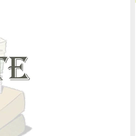
hkeiten
Adlershof Journal März/April 2012
urübergänge
Starke Partner bei der Exzellenzbewerbung