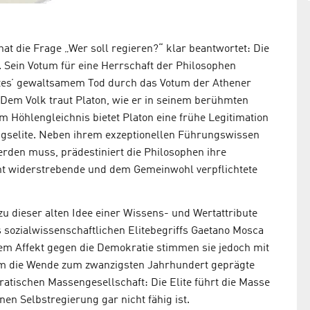
 hat die Frage „Wer soll regieren?“ klar beantwortet: Die
. Sein Votum für eine Herrschaft der Philosophen
ates’ gewaltsamem Tod durch das Votum der Athener
 Dem Volk traut Platon, wie er in seinem berühmten
m Höhlengleichnis bietet Platon eine frühe Legitimation
ungselite. Neben ihrem exzeptionellen Führungswissen
erden muss, prädestiniert die Philosophen ihre
ht widerstrebende und dem Gemeinwohl verpflichtete
u dieser alten Idee einer Wissens- und Wertattribute
 sozialwissenschaftlichen Elitebegriffs Gaetano Mosca
hrem Affekt gegen die Demokratie stimmen sie jedoch mit
um die Wende zum zwanzigsten Jahrhundert geprägte
ratischen Massengesellschaft: Die Elite führt die Masse
enen Selbstregierung gar nicht fähig ist.