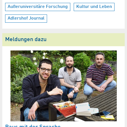
Außeruniversitäre Forschung
Kultur und Leben
Adlershof Journal
Meldungen dazu
N
A
Ma
In