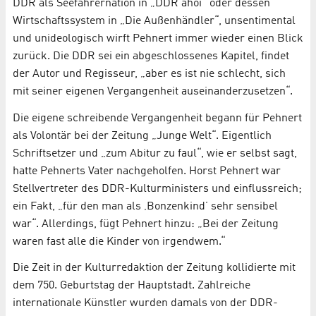
DDR als Seefahrernation in „DDR ahoi“ oder dessen
Wirtschaftssystem in „Die Außenhändler“, unsentimental
und unideologisch wirft Pehnert immer wieder einen Blick
zurück. Die DDR sei ein abgeschlossenes Kapitel, findet
der Autor und Regisseur, „aber es ist nie schlecht, sich
mit seiner eigenen Vergangenheit auseinanderzusetzen“.
Die eigene schreibende Vergangenheit begann für Pehnert
als Volontär bei der Zeitung „Junge Welt“. Eigentlich
Schriftsetzer und „zum Abitur zu faul“, wie er selbst sagt,
hatte Pehnerts Vater nachgeholfen. Horst Pehnert war
Stellvertreter des DDR-Kulturministers und einflussreich;
ein Fakt, „für den man als ‚Bonzenkind’ sehr sensibel
war“. Allerdings, fügt Pehnert hinzu: „Bei der Zeitung
waren fast alle die Kinder von irgendwem.“
Die Zeit in der Kulturredaktion der Zeitung kollidierte mit
dem 750. Geburtstag der Hauptstadt. Zahlreiche
internationale Künstler wurden damals von der DDR-