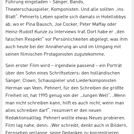
Führung eingeladen – Sänger, Bands,
Theaterschauspieler, Komponisten. Und alle sollten „ins
Blatt“. Pehnerts Leben spielte sich damals in Hotellobbys
ab, wo er Pina Bausch, Joe Cocker, Peter Maffay oder
Heinz-Rudolf Kunze zu Interviews traf. Dort habe er „den
falschen Respekt“ vor Persönlichkeiten abgelegt, was ihm
auch heute bei der Annäherung an und im Umgang mit
seinen filmischen Protagonisten zugutekomme.
Sein erster Film wird – irgendwie passend – ein Porträt
über den Sohn eines Schriftsetzers: den holländischen
Sänger, Clown, Schauspieler und Liederkomponisten
Herman van Veen. Pehnert, für den Schreiben die größte
Freiheit ist, hat 1995 genug von der „Jungen Welt“. „Wenn
man nicht schreiben kann, hilft es auch nicht, wenn man
alles schreiben darf“, resümiert er den neuen
Redaktionsalltag. Pehnert wollte etwas Neues probieren.
Film lag nahe, denn: „Wer schreibt, denkt auch in Bildern.
Fernsehen verlange, seine Gedanken zu konzentrieren,