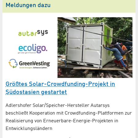
Meldungen dazu
Größtes Solar-Crowdfunding-Projekt in
Südostasien gestartet
B
Adlershofer Solar/Speicher-Hersteller Autarsys
beschließt Kooperation mit Crowdfunding-Plattformen zur
e
Au
Realisierung von Erneuerbare-Energie-Projekten in
St
Entwicklungsländern