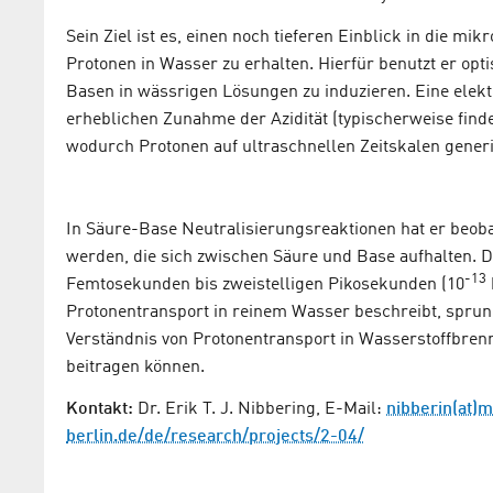
Sein Ziel ist es, einen noch tieferen Einblick in die
Protonen in Wasser zu erhalten. Hierfür benutzt er op
Basen in wässrigen Lösungen zu induzieren. Eine elekt
erheblichen Zunahme der Azidität (typischerweise finde
wodurch Protonen auf ultraschnellen Zeitskalen gener
In Säure-Base Neutralisierungsreaktionen hat er beo
werden, die sich zwischen Säure und Base aufhalten. 
-13
Femtosekunden bis zweistelligen Pikosekunden (10
Protonentransport in reinem Wasser beschreibt, sprun
Verständnis von Protonentransport in Wasserstoffbre
beitragen können.
Kontakt:
Dr. Erik T. J. Nibbering, E-Mail:
nibberin(at)m
berlin.de/de/research/projects/2-04/