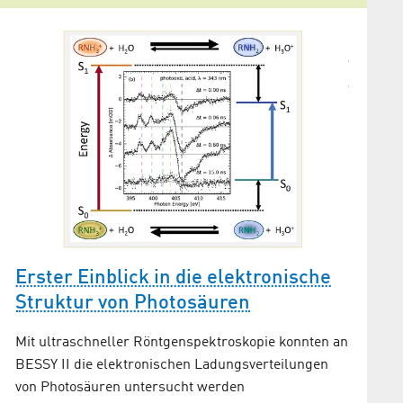
Röntg
reagi
Erik T. 
für rich
Erster Einblick in die elektronische
Struktur von Photosäuren
Mit ultraschneller Röntgenspektroskopie konnten an
BESSY II die elektronischen Ladungsverteilungen
von Photosäuren untersucht werden