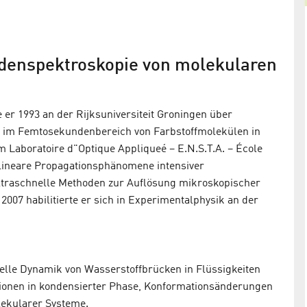
Röntgenschnapp­schüsse von
reagierenden Säuren und Basen
ndenspektroskopie von molekularen
Erik T. J. Nibbering erhält „ERC Advanced Grant“
für richtungs­weisende Grundlagen­forschung
er 1993 an der Rijksuniversiteit Groningen über
k im Femtosekundenbereich von Farbstoffmolekülen in
 Laboratoire d"Optique Appliqueé − E.N.S.T.A. − École
tlineare Propagationsphänomene intensiver
ltraschnelle Methoden zur Auflösung mikroskopischer
007 habilitierte er sich in Experimentalphysik an der
ronische
ie konnten an
elle Dynamik von Wasserstoffbrücken in Flüssigkeiten
rteilungen
ionen in kondensierter Phase, Konformationsänderungen
lekularer Systeme.