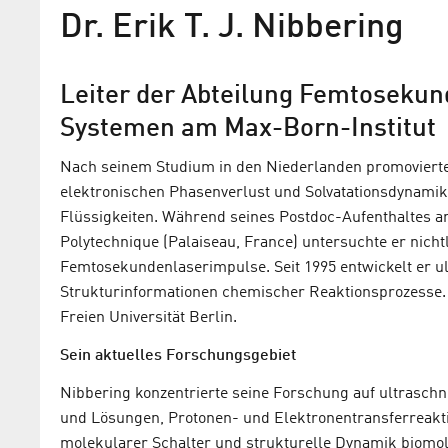
Dr. Erik T. J. Nibbering
Leiter der Abteilung Femtoseku
Systemen am Max-Born-Institut
Nach seinem Studium in den Niederlanden promovierte 
elektronischen Phasenverlust und Solvatationsdynami
Flüssigkeiten. Während seines Postdoc-Aufenthaltes am
Polytechnique (Palaiseau, France) untersuchte er nich
Femtosekundenlaserimpulse. Seit 1995 entwickelt er u
Strukturinformationen chemischer Reaktionsprozesse. 2
Erster Einblick in die elekt
Freien Universität Berlin.
Struktur von Photosäuren
Sein aktuelles Forschungsgebiet
Mit ultraschneller Röntgenspektroskop
Nibbering konzentrierte seine Forschung auf ultraschn
BESSY II die elektronischen Ladungsve
und Lösungen, Protonen- und Elektronentransferreakt
von Photosäuren untersucht werden
molekularer Schalter und strukturelle Dynamik biomo