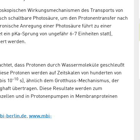
 mikroskopischen Wirkungsmechanismen des Transports von
tisch schaltbare Photosäure, um den Protonentransfer nach
ronische Anregung einer Photosäure führt zu einer
t ein pKa-Sprung von ungefähr 6-7 Einheiten statt),
iert werden.
bachtet, dass Protonen durch Wassermoleküle geschleußt
Diese Protonen werden auf Zeitskalen von hunderten von
-10
bis 10
s), ähnlich dem Grotthuss-Mechanismus, der
ghaft übertragen. Diese Resultate werden zum
nnzellen und in Protonenpumpen in Membranproteinen
bi-berlin.de
,
www.mbi-