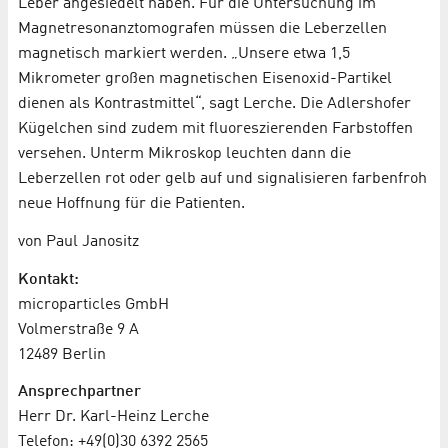
Leber angesiedelt haben. Für die Untersuchung im
Magnetresonanztomografen müssen die Leberzellen
magnetisch markiert werden. „Unsere etwa 1,5
Mikrometer großen magnetischen Eisenoxid-Partikel
dienen als Kontrastmittel“, sagt Lerche. Die Adlershofer
Kügelchen sind zudem mit fluoreszierenden Farbstoffen
versehen. Unterm Mikroskop leuchten dann die
Leberzellen rot oder gelb auf und signalisieren farbenfroh
neue Hoffnung für die Patienten.
von Paul Janositz
Kontakt:
microparticles GmbH
Volmerstraße 9 A
12489 Berlin
Ansprechpartner
Herr Dr. Karl-Heinz Lerche
Telefon: +49(0)30 6392 2565