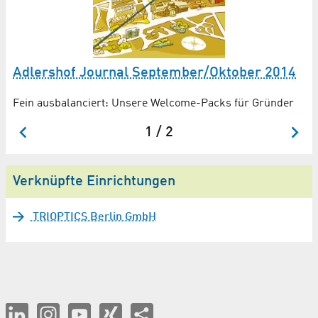
E
P
Adlershof Journal September/Oktober 2014
Fein ausbalanciert: Unsere Welcome-Packs für Gründer
1 / 2
Verknüpfte Einrichtungen
TRIOPTICS Berlin GmbH