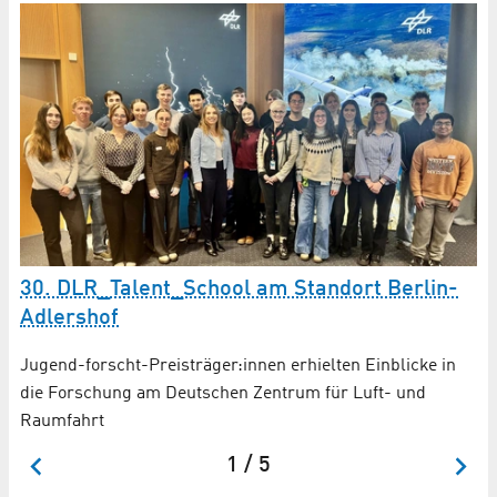
r
30. DLR_Talent_School am Standort Berlin-
A
Adlershof
en
Vo
Jugend-forscht-Preisträger:innen erhielten Einblicke in
die Forschung am Deutschen Zentrum für Luft- und
Raumfahrt
1 / 5