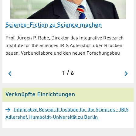
Science-Fiction zu Science machen
Be
Ex
Prof. Jürgen P. Rabe, Direktor des Integrative Research
Institute for the Sciences IRIS Adlershof, über Brücken
Zw
bauen, Verbundlabore und den neuen Forschungsbau
Un
We
1 / 6
Verknüpfte Einrichtungen
Integrative Research Institute for the Sciences - IRIS
Adlershof, Humboldt-Universität zu Berlin