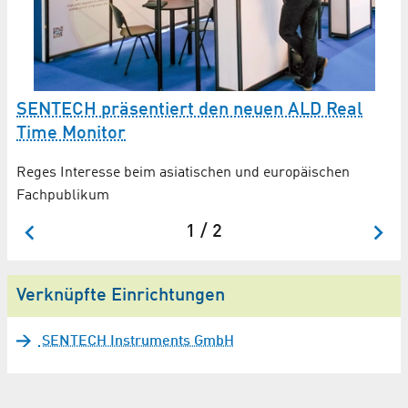
SENTECH präsentiert den neuen ALD Real
N
Time Monitor
S
Reges Interesse beim asiatischen und europäischen
Se
Fachpublikum
Pl
1 / 2
Verknüpfte Einrichtungen
SENTECH Instruments GmbH