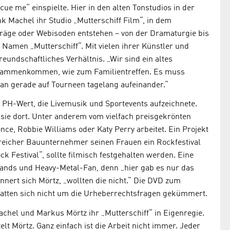
ue me“ einspielte. Hier in den alten Tonstudios in der
 Machel ihr Studio „Mutterschiff Film“, in dem
räge oder Webisoden entstehen – von der Dramaturgie bis
 Namen „Mutterschiff“. Mit vielen ihrer Künstler und
freundschaftliches Verhältnis. „Wir sind ein altes
 zusammenkommen, wie zum Familientreffen. Es muss
n gerade auf Tourneen tagelang aufeinander.“
 PH-Wert, die Livemusik und Sportevents aufzeichnete.
en sie dort. Unter anderem vom vielfach preisgekrönten
ce, Robbie Williams oder Katy Perry arbeitet. Ein Projekt
rreicher Bauunternehmer seinen Frauen ein Rockfestival
 Festival“, sollte filmisch festgehalten werden. Eine
Bands und Heavy-Metal-Fan, denn „hier gab es nur das
nnert sich Mörtz, „wollten die nicht.“ Die DVD zum
 hatten sich nicht um die Urheberrechtsfragen gekümmert.
achel und Markus Mörtz ihr „Mutterschiff“ in Eigenregie.
lt Mörtz. Ganz einfach ist die Arbeit nicht immer. Jeder