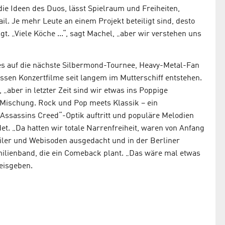
die Ideen des Duos, lässt Spielraum und Freiheiten,
il. Je mehr Leute an einem Projekt beteiligt sind, desto
t. „Viele Köche ...“, sagt Machel, „aber wir verstehen uns
es auf die nächste Silbermond-Tournee, Heavy-Metal-Fan
essen Konzertfilme seit langem im Mutterschiff entstehen.
aber in letzter Zeit sind wir etwas ins Poppige
e Mischung. Rock und Pop meets Klassik – ein
Assassins Creed“-Optik auftritt und populäre Melodien
t. „Da hatten wir totale Narrenfreiheit, waren von Anfang
ailer und Webisoden ausgedacht und in der Berliner
milienband, die ein Comeback plant. „Das wäre mal etwas
reisgeben.