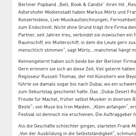
Berliner Popband „Bell, Book & Candle” ihren Hit „Resc
Adlershofer Medienstadt haben Markus Mörtz und Frank
Konzertvideos, Live-Musikaufzeichnungen, Fernsehbeit
zum Endschnitt. Nicht ohne Grund trägt ihre Firma den
Partner, seit Jahren treu, verbindet sie inzwischen ein 
Raumschiff, ein Mutterschiff, in dem die Leute gern
menschlich stimmen“, sagt Mörtz, „manchmal hängt ma
Kennengelernt haben sich beide bei der Berliner Firma
Gern erinnern sie sich an diese Zeit. Viel gelernt hätt
Regisseur Russell Thomas, der mit Künstlern wie Beyon
führte sie damals sogar bis nach Dubai, wo ein schwe
zum Geburtstag geschenkt hatte. Das „Dubai Desert Rock
Freude für Machel, früher selbst Musiker in diversen 
Beste“: von Muse bis Iron Maiden. „Klein anfangen“, eri
Festival ist dennoch nie erschienen. Die Auftraggeber
Als die Geschäfte schlechter gingen, starteten Frank M
„Von der Ausbildung in die Selbstständigkeit“, schmunze