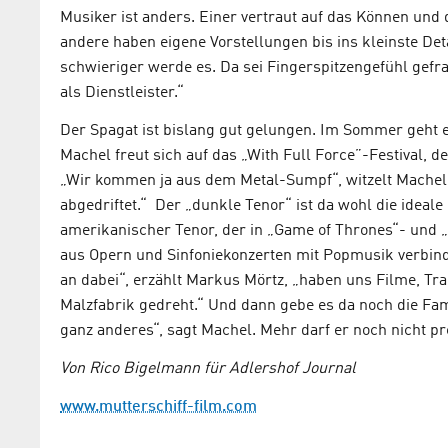
Musiker ist anders. Einer vertraut auf das Können und 
andere haben eigene Vorstellungen bis ins kleinste Deta
schwieriger werde es. Da sei Fingerspitzengefühl gefrag
als Dienstleister.“
Der Spagat ist bislang gut gelungen. Im Sommer geht 
Machel freut sich auf das „With Full Force”-Festival, d
„Wir kommen ja aus dem Metal-Sumpf“, witzelt Machel, „
abgedriftet.“ Der „dunkle Tenor“ ist da wohl die ideal
amerikanischer Tenor, der in „Game of Thrones“- und „
aus Opern und Sinfoniekonzerten mit Popmusik verbinde
an dabei“, erzählt Markus Mörtz, „haben uns Filme, Tr
Malzfabrik gedreht.“ Und dann gebe es da noch die Fa
ganz anderes“, sagt Machel. Mehr darf er noch nicht p
Von Rico Bigelmann für Adlershof Journal
www.mutterschiff-film.com