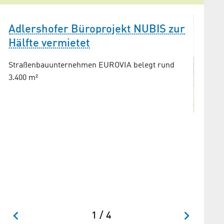
Adlershofer Büroprojekt NUBIS zur
Hälfte vermietet
Straßenbauunternehmen EUROVIA belegt rund
3.400 m²
Bau f
Gebäude
Technolo
Bauabsc
1 / 4