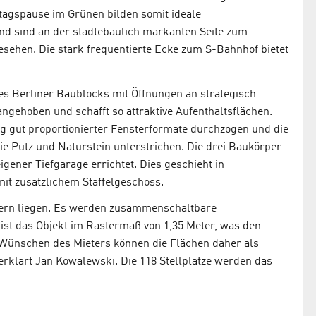
tagspause im Grünen bilden somit ideale
nd sind an der städtebaulich markanten Seite zum
esehen. Die stark frequentierte Ecke zum S-Bahnhof bietet
s Berliner Baublocks mit Öffnungen an strategisch
angehoben und schafft so attraktive Aufenthaltsflächen.
 gut proportionierter Fensterformate durchzogen und die
ie Putz und Naturstein unterstrichen. Die drei Baukörper
gener Tiefgarage errichtet. Dies geschieht in
it zusätzlichem Staffelgeschoss.
etern liegen. Es werden zusammenschaltbare
ist das Objekt im Rastermaß von 1,35 Meter, was den
 Wünschen des Mieters können die Flächen daher als
erklärt Jan Kowalewski. Die 118 Stellplätze werden das