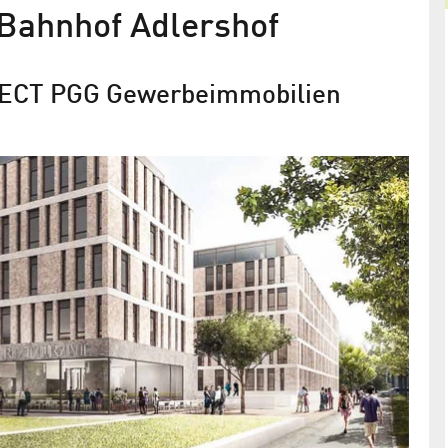
Bahnhof Adlershof
JECT PGG Gewerbeimmobilien
neubau
Adlershof Special 36: Immobilien
Mit Vielfalt punkten
etfläche von