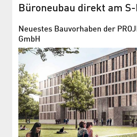
Büroneubau direkt am S-
Neuestes Bauvorhaben der PRO
GmbH
Vermietungsstart für Büro
NUBIS in Berlin-Adlershof
PROJECT Immobilien schafft Gesamtmi
17.400 m² in drei Bauabschnitten