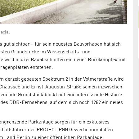
ecial
 gut sichtbar – für sein neuestes Bauvorhaben hat sich
esten Grundstücke im Wissenschafts- und
ße wird in drei Bauabschnitten ein neuer Bürokomplex mit
aragenplätzen entstehen.
m derzeit gebauten Spektrum.2 in der Volmerstraße wird
haussee und Ernst-Augustin-Straße seinen inzwischen
egende Grundstück blickt auf eine interessante Historie
t des DDR-Fernsehens, auf dem sich noch 1989 ein neues
 angrenzende Parkanlage sorgen für ein exklusives
eschäftsführer der PROJECT PGG Gewerbeimmobilien
 Land Berlin zu einer öffentlichen Parkanlage