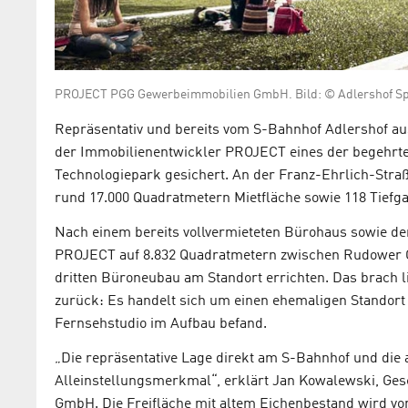
PROJECT PGG Gewerbeimmobilien GmbH. Bild: © Adlershof Sp
Repräsentativ und bereits vom S-Bahnhof Adlershof aus
der Immobilienentwickler PROJECT eines der begehrt
Technologiepark gesichert. An der Franz-Ehrlich-Stra
rund 17.000 Quadratmetern Mietfläche sowie 118 Tiefg
Nach einem bereits vollvermieteten Bürohaus sowie de
PROJECT auf 8.832 Quadratmetern zwischen Rudower C
dritten Büroneubau am Standort errichten. Das brach li
zurück: Es handelt sich um einen ehemaligen Standor
Fernsehstudio im Aufbau befand.
„Die repräsentative Lage direkt am S-Bahnhof und die
Alleinstellungsmerkmal“, erklärt Jan Kowalewski, G
GmbH. Die Freifläche mit altem Eichenbestand wird vom