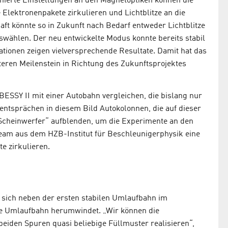
ierte Einstellungen an den Magnetoptiken können die
 Elektronenpakete zirkulieren und Lichtblitze an die
ft könnte so in Zukunft nach Bedarf entweder Lichtblitze
swählen. Der neu entwickelte Modus konnte bereits stabil
ationen zeigen vielversprechende Resultate. Damit hat das
eren Meilenstein in Richtung des Zukunftsprojektes
BESSY II mit einer Autobahn vergleichen, die bislang nur
entsprächen in diesem Bild Autokolonnen, die auf dieser
„Scheinwerfer“ aufblenden, um die Experimente an den
Team aus dem HZB-Institut für Beschleunigerphysik eine
e zirkulieren.
 sich neben der ersten stabilen Umlaufbahn im
ste Umlaufbahn herumwindet. „Wir können die
beiden Spuren quasi beliebige Füllmuster realisieren“,