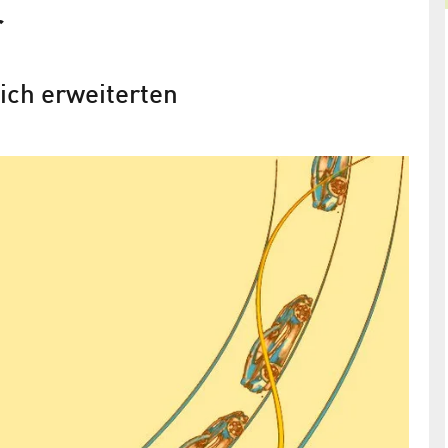
r
ich erweiterten
BESSY macht Flugzeit-
R
Elektronenspektroskopie dauerhaf
möglich
HZB-Physiker picken einzelne Pulse aus
Synchrotronlicht heraus