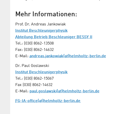
Mehr Informationen:
Prof. Dr. Andreas Jankowiak
Institut Beschleunigerphysik
Abteilung Betrieb Beschleuniger BESSY II
Tel.: (030) 8062-13508
Fax: (030) 8062-14632
E-Mail:
andreas.jankowiak(at)helmholtz-berlin.de
Dr. Paul Goslawski
Institut Beschleunigerphysik
Tel.: (030) 8062-15067
Fax (030) 8062-14632
E-Mail:
paul.goslawski(at)helmholtz-berlin.de
FG-IA-office(at)helmholtz-berlin.de