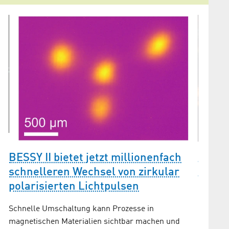
Grüne
BESSY II bietet jetzt millionenfach
t
BESSY
schnelleren Wechsel von zirkular
Speic
polarisierten Lichtpulsen
Mitglie
Schnelle Umschaltung kann Prozesse in
Gemeinsc
magnetischen Materialien sichtbar machen und