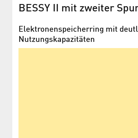
BESSY II mit zweiter Spu
Elektronenspeicherring mit deutl
Nutzungskapazitäten
HZB-Team tanzt BESSY-VS
Witzige Videos erklären Kavitäten im
Elektronenspeicherring