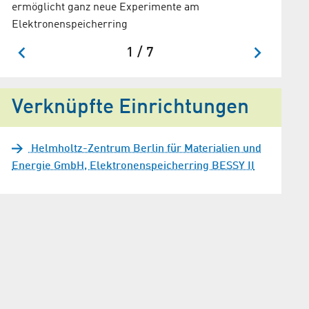
Umsetzun
ermöglicht ganz neue Experimente am
Beschle
Elektronenspeicherring
1 / 7
Verknüpfte Einrichtungen
Helmholtz-Zentrum Berlin für Materialien und
Energie GmbH, Elektronenspeicherring BESSY II