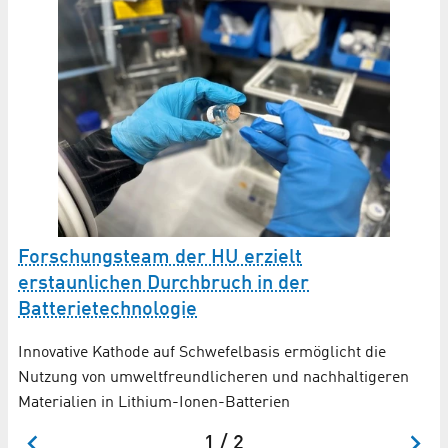
Forschungsteam der HU erzielt
Ö
erstaunlichen Durchbruch in der
n
Mi
Batterietechnologie
al
we
Innovative Kathode auf Schwefelbasis ermöglicht die
Nutzung von umweltfreundlicheren und nachhaltigeren
Materialien in Lithium-Ionen-Batterien
1 / 2