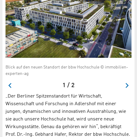
Blick auf den neuen Standort der bbw Hochschule © immobilien-
Da
experten-ag
St
1 / 2
„Der Berliner Spitzenstandort für Wirtschaft,
Wissenschaft und Forschung in Adlershof mit einer
jungen, dynamischen und innovativen Ausstrahlung, wie
sie auch unsere Hochschule hat, wird unsere neue
Wirkungsstätte. Genau da gehören wir hin“, bekräftigt
Prof. Dr.-Ing. Gebhard Hafer, Rektor der bbw Hochschule.