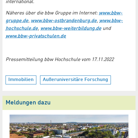
international.
Näheres über die bbw Gruppe im Internet:
www.bbw-
gruppe.de
,
www.bbw-ostbrandenburg.de
,
www.bbw-
hochschule.de
,
www.bbw-weiterbildung.de
und
www.bbw-privatschulen.de
Pressemitteilung bbw Hochschule vom 17.11.2022
Immobilien
Außeruniversitäre Forschung
Meldungen dazu