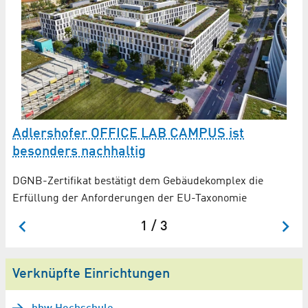
Adlershofer OFFICE LAB CAMPUS ist
I
besonders nachhaltig
Al
zu
m
DGNB-Zertifikat bestätigt dem Gebäudekomplex die
Erfüllung der Anforderungen der EU-Taxonomie
1 / 3
Verknüpfte Einrichtungen