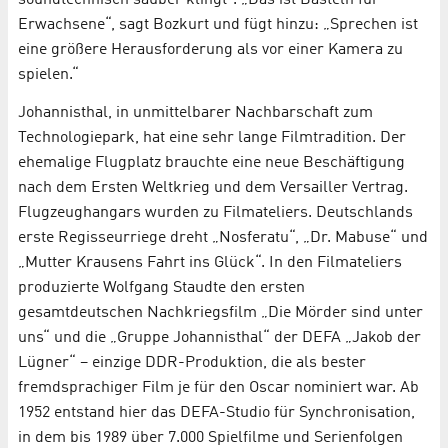
soundtechnisch sauber klingt“. „Das ist Basteln für
Erwachsene“, sagt Bozkurt und fügt hinzu: „Sprechen ist
eine größere Herausforderung als vor einer Kamera zu
spielen.“
Johannisthal, in unmittelbarer Nachbarschaft zum
Technologiepark, hat eine sehr lange Filmtradition. Der
ehemalige Flugplatz brauchte eine neue Beschäftigung
nach dem Ersten Weltkrieg und dem Versailler Vertrag.
Flugzeughangars wurden zu Filmateliers. Deutschlands
erste Regisseurriege dreht „Nosferatu“, „Dr. Mabuse“ und
„Mutter Krausens Fahrt ins Glück“. In den Filmateliers
produzierte Wolfgang Staudte den ersten
gesamtdeutschen Nachkriegsfilm „Die Mörder sind unter
uns“ und die „Gruppe Johannisthal“ der DEFA „Jakob der
Lügner“ – einzige DDR-Produktion, die als bester
fremdsprachiger Film je für den Oscar nominiert war. Ab
1952 entstand hier das DEFA-Studio für Synchronisation,
in dem bis 1989 über 7.000 Spielfilme und Serienfolgen