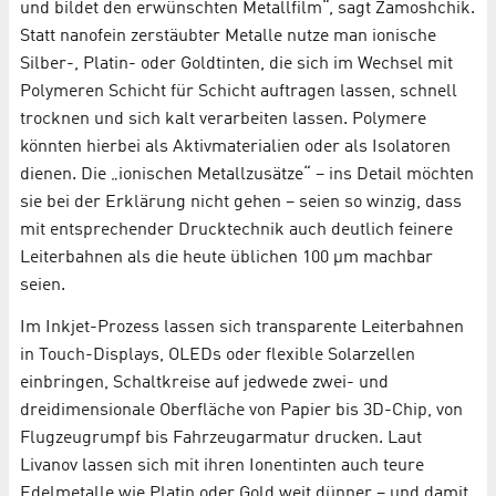
und bildet den erwünschten Metallfilm“, sagt Zamoshchik.
Statt nanofein zerstäubter Metalle nutze man ionische
Silber-, Platin- oder Goldtinten, die sich im Wechsel mit
Polymeren Schicht für Schicht auftragen lassen, schnell
trocknen und sich kalt verarbeiten lassen. Polymere
könnten hierbei als Aktivmaterialien oder als Isolatoren
dienen. Die „ionischen Metallzusätze“ – ins Detail möchten
sie bei der Erklärung nicht gehen – seien so winzig, dass
mit entsprechender Drucktechnik auch deutlich feinere
Leiterbahnen als die heute üblichen 100 µm machbar
seien.
Im Inkjet-Prozess lassen sich transparente Leiterbahnen
in Touch-Displays, OLEDs oder flexible Solarzellen
einbringen, Schaltkreise auf jedwede zwei- und
dreidimensionale Oberfläche von Papier bis 3D-Chip, von
Flugzeugrumpf bis Fahrzeugarmatur drucken. Laut
Livanov lassen sich mit ihren Ionentinten auch teure
Edelmetalle wie Platin oder Gold weit dünner – und damit