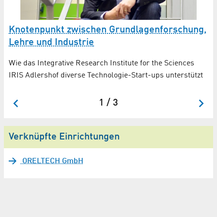
A
Knotenpunkt zwischen Grund­lagen­forschung,
e
Lehre und Industrie
d
Wie das Integrative Research Institute for the Sciences
H3
IRIS Adlershof diverse Technologie-Start-ups unterstützt
An
1 / 3
Verknüpfte Einrichtungen
ORELTECH GmbH