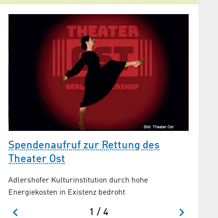
Spendenaufruf zur Rettung des
Happy
Theater Ost
Adlersho
Adlershofer Kulturinstitution durch hohe
neuer H
Energiekosten in Existenz bedroht
1 / 4