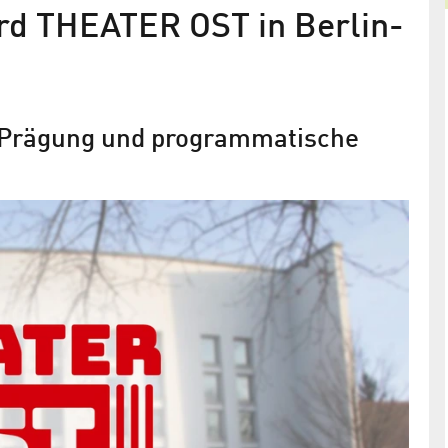
rd THEATER OST in Berlin-
le Prägung und programmatische
n das
Ehemaliges Fernsehtheater wird
denkmalgerecht saniert
 schwierigen
Erbbaurechtsvertrag für das Studiogebäude S5
beurkundet