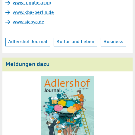
www.lumitos.com
www.kba-berlin.de
www.sicoya.de
Adlershof Journal
Kultur und Leben
Business
Meldungen dazu
L
g
T
H
Ne