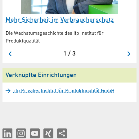
Mehr Sicherheit im Verbraucher­schutz
W
Die Wachstums­geschichte des ifp Institut für
In
Produktqualität
1 / 3
Verknüpfte Einrichtungen
ifp Privates Institut für Produktqualität GmbH