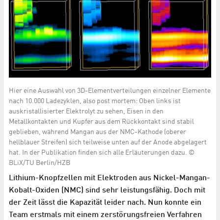
Hier eine Auswahl von 3D-Elementverteilungen einzelner Elemente
nach 10.000 Ladezyklen, also post mortem: Oben links ist
auskristallisierter Elektrolyt zu sehen, Eisen in den
Metallkontakten und Kupfer aus dem Rückkontakt sind stabil
geblieben, während Mangan aus der NMC-Kathode (oberer
hellblauer Streifen) sich teilweise unten auf der Anode abgelagert
hat. In der Publikation finden sich alle Erläuterungen dazu. ©
BLiX/TU Berlin/HZB
Lithium-Knopfzellen mit Elektroden aus Nickel-Mangan-
Kobalt-Oxiden (NMC) sind sehr leistungsfähig. Doch mit
der Zeit lässt die Kapazität leider nach. Nun konnte ein
Team erstmals mit einem zerstörungsfreien Verfahren