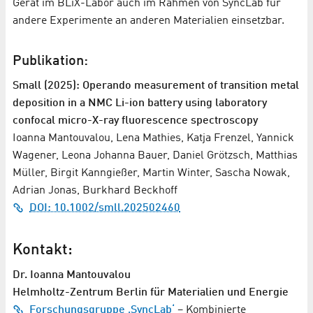
Gerät im BLiX-Labor auch im Rahmen von SyncLab für
andere Experimente an anderen Materialien einsetzbar.
Publikation:
Small (2025): Operando measurement of transition metal
deposition in a NMC Li-ion battery using laboratory
confocal micro-X-ray fluorescence spectroscopy
Ioanna Mantouvalou, Lena Mathies, Katja Frenzel, Yannick
Wagener, Leona Johanna Bauer, Daniel Grötzsch, Matthias
Müller, Birgit Kanngießer, Martin Winter, Sascha Nowak,
Adrian Jonas, Burkhard Beckhoff
DOI: 10.1002/smll.202502460
Kontakt:
Dr. Ioanna Mantouvalou
Helmholtz-Zentrum Berlin für Materialien und Energie
Forschungsgruppe ‚SyncLab‘
– Kombinierte