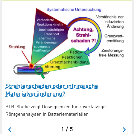
E
g
s
Strahlenschaden oder intrinsische
Materialveränderung?
PT
En
von
PTB-Studie zeigt Dosisgrenzen für zuverlässige
Röntgenanalysen in Batteriematerialien
1 / 5