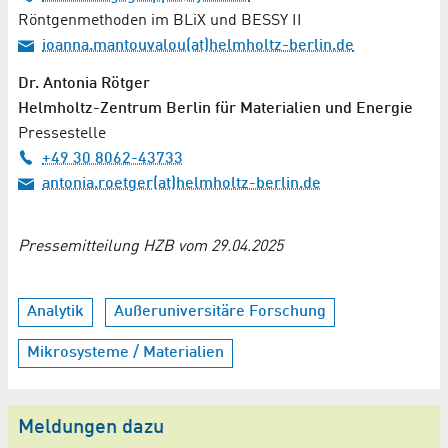
Röntgenmethoden im BLiX und BESSY II
ioanna.mantouvalou(at)helmholtz-berlin.de
Dr. Antonia Rötger
Helmholtz-Zentrum Berlin für Materialien und Energie
Pressestelle
+49 30 8062-43733
antonia.roetger(at)helmholtz-berlin.de
Pressemitteilung HZB vom 29.04.2025
Analytik
Außeruniversitäre Forschung
Mikrosysteme / Materialien
Meldungen dazu