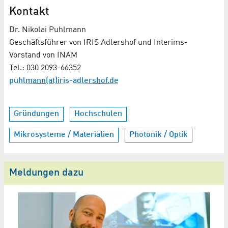
Kontakt
Dr. Nikolai Puhlmann
Geschäftsführer von IRIS Adlershof und Interims-
Vorstand von INAM
Tel.: 030 2093-66352
puhlmann(at)iris-adlershof.de
Gründungen
Hochschulen
Mikrosysteme / Materialien
Photonik / Optik
Meldungen dazu
S
O