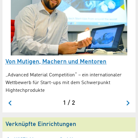
lin
In
Ad
Von Mutigen, Machern und Mentoren
„Advanced Material Competition“ – ein internationaler
Wettbewerb für Start-ups mit dem Schwerpunkt
Hightechprodukte
1 / 2
Verknüpfte Einrichtungen