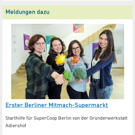
Meldungen dazu
G
Erster Berliner Mitmach-Supermarkt
A
Vo
Starthilfe für SuperCoop Berlin von der Gründerwerkstatt
ei
Adlershof