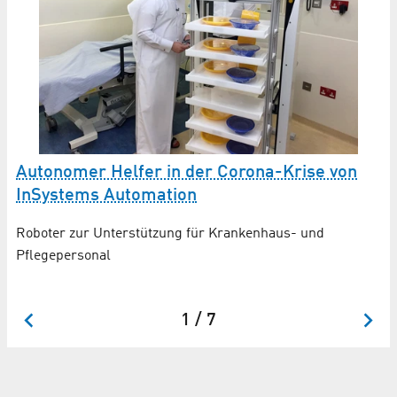
f
N
Autonomer Helfer in der Corona-Krise von
InSystems Automation
"A
Roboter zur Unterstützung für Krankenhaus- und
Pflegepersonal
1 / 7