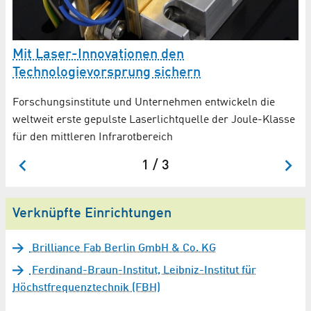
Mit Laser-Innovationen den
A
Technologievorsprung sichern
s
Ma
Forschungsinstitute und Unternehmen entwickeln die
Mi
weltweit erste gepulste Laserlichtquelle der Joule-Klasse
für den mittleren Infrarotbereich
1 / 3
Verknüpfte Einrichtungen
Brilliance Fab Berlin GmbH & Co. KG
Ferdinand-Braun-Institut, Leibniz-Institut für
Höchstfrequenztechnik (FBH)