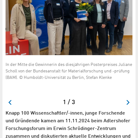
In der Mitte die Gewinnerin des diesjährigen Posterpreises Juliane
Pr
Scholl von der Bundesanstalt für Materialforschung und -prüfung
Br
(BAM). © Humboldt-Universität zu Berlin, Stefan Klenke
fü
Br
Kl
1 / 3
Knapp 100 Wissenschaftler/-innen, junge Forschende
und Gründende kamen am 11.11.2024 beim Adlershofer
Forschungsforum im Erwin Schrödinger-Zentrum
zusammen und diskutierten aktuelle Entwicklungen und