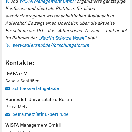
V.
und
WISTA Management GmbH
organisierte ganztägige
Konferenz und dient als Plattform für einen
standortbezogenen wissenschaftlichen Austausch in
Adlershof. Es zeigt einen Überblick über die aktuelle
Forschung vor Ort – das “Adlershofer Wissen” – und findet
im Rahmen der
„Berlin Science Week“
statt.
www.adlershof.de/forschungsforum
Kontakte:
IGAFA e. V.
Sanela Schlößer
schloesser(at)igafa.de
Humboldt-Universität zu Berlin
Petra Metz
petra.metz(at)hu-berlin.de
WISTA Management GmbH