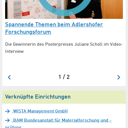
Spannende Themen beim Adlershofer
lg
A
Forschungsforum
n
Die Gewinnerin des Posterpreises Juliane Scholl im Video-
Na
Interview
11
Sc
1 / 2
Verknüpfte Einrichtungen
WISTA Management GmbH
BAM Bundesanstalt für Materialforschung und -
prüfung