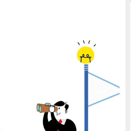
der Ideen
Kollaborative Innovation
 Wissenschaft
Leading Digital – Austausch von
Unternehmensvertretern und Start-ups in Adlersh