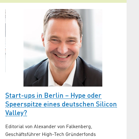
Start-ups in Berlin – Hype oder
Gründ
of
Speerspitze eines deutschen Silicon
Der neue
Valley?
Jungunt
Editorial von Alexander von Falkenberg,
Geschäftsführer High-Tech Gründerfonds