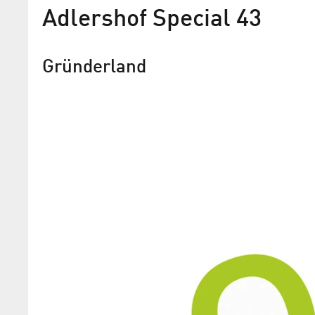
Adlershof Special 43
Gründerland
Neuer Aktivposten im Land 
Gründerzentren schlagen Brücken von
und Forschung zur Wirtschaft