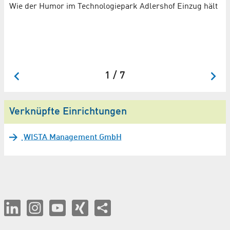
I
Wie der Humor im Technologiepark Adlershof Einzug hält
E
Ke
1 / 7
Verknüpfte Einrichtungen
WISTA Management GmbH