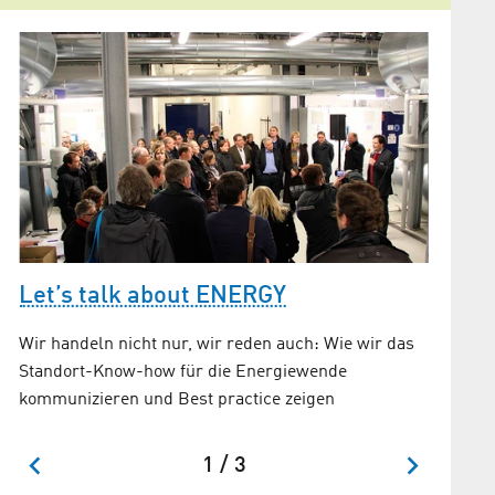
Let’s talk about ENERGY
Smart
erhäl
Wir handeln nicht nur, wir reden auch: Wie wir das
Standort-Know-how für die Energiewende
Managem
kommunizieren und Best practice zeigen
neuer N
ge
1 / 3