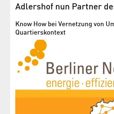
Adlershof nun Partner d
Know How bei Vernetzung von Um
Quartierskontext
Smart City: Berliner Netzw
erhält Förderung bis 2017
Management des Technologieparks Adle
neuer Netzwerkpartner