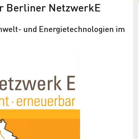
er Berliner NetzwerkE
welt- und Energietechnologien im
erkE
Heizen mit Wind. Kühlen mit
Grundwasser.
rshof ist
Adlershof geht systematisch neue Energiesparwe