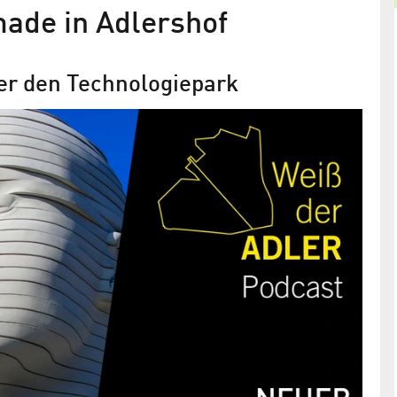
made in Adlershof
er den Technologiepark
Neuer „Weiß der Adler“-Podcast vo
FluxFM
Ein junges Start-up gewinnt aus Klärschlamm
 Zukunft
Energie / Humboldt Innovation sorgt für beste
haftsstadt vor
Bedingungen bei wissenschaftlichen
Ausgründungen