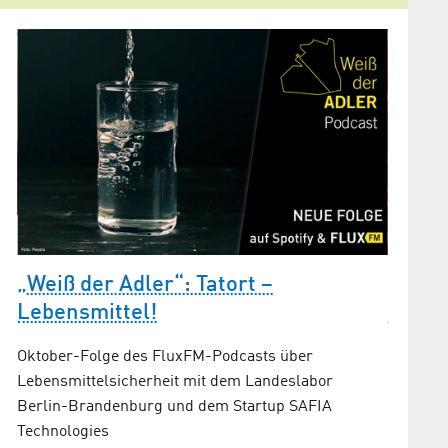
n
„Weiß der Adler“: Tatort –
„Weiß
Lebensmittel!
Glotz
Oktober-Folge des FluxFM-Podcasts über
Neuer F
Lebensmittel­sicherheit mit dem Landeslabor
GmbH un
Berlin-Brandenburg und dem Startup SAFIA
Technologies