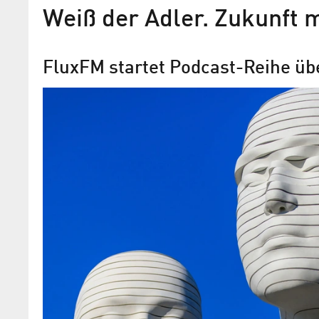
Weiß der Adler. Zukunft 
FluxFM startet Podcast-Reihe üb
Adlershof auf die Ohren
Der FluxFM-Podcast „Weiß der Adler –
made in Adlershof“ stellt die Wissensc