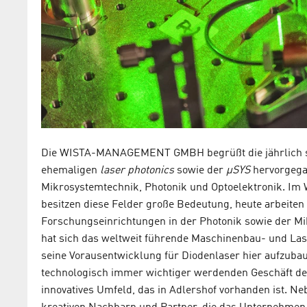
Die WISTA-MANAGEMENT GMBH begrüßt die jährlich s
ehemaligen
laser photonics
sowie der
µSYS
hervorgegan
Mikrosystemtechnik, Photonik und Optoelektronik. Im 
besitzen diese Felder große Bedeutung, heute arbeiten
Forschungseinrichtungen in der Photonik sowie der Mik
hat sich das weltweit führende Maschinenbau- und La
seine Vorausentwicklung für Diodenlaser hier aufzubau
technologisch immer wichtiger werdenden Geschäft der
innovatives Umfeld, das in Adlershof vorhanden ist. Ne