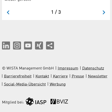
45
1 / 3
© WISTA Management GmbH
Impressum
Datenschutz
Barrierefreiheit
Kontakt
Karriere
Presse
Newsletter
Social-Media-Übersicht
Werbung
Mitglied bei: