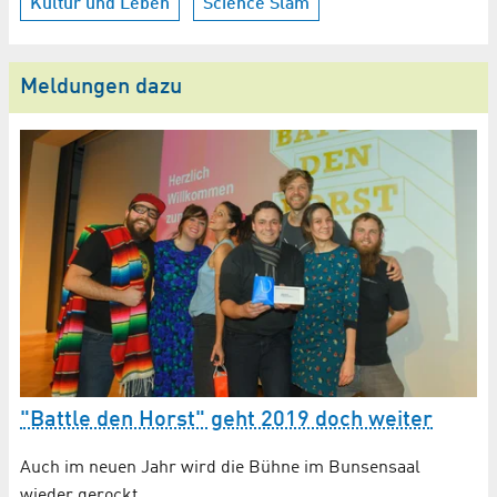
Kultur und Leben
Science Slam
Meldungen dazu
"Battle den Horst" geht 2019 doch weiter
S
D
Auch im neuen Jahr wird die Bühne im Bunsensaal
wieder gerockt