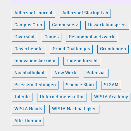
Adlershof Journal
Adlershof Startup Lab
Campus Club
Campusnetz
Dissertationspreis
Diversität
Games
Gesundheitsnetzwerk
Gewerbehöfe
Grand Challenges
Gründungen
Innovationskorridor
Jugend forscht
Nachhaltigkeit
New Work
Potenzial
Pressemitteilungen
Science Slam
ST3AM
Talente
Unternehmenskultur
WISTA Academy
WISTA Heads
WISTA Nachhaltigkeit
Alle Themen