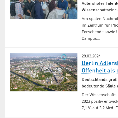
Adlershofer Talen
Wissenschaftseinri
Am späten Nachmitt
im Zentrum für Phot
Forschende sowie U
Campus…
28.03.2024
Berlin Adlers
Offenheit als
Deutschlands größt
bedeutende Säule d
Der Wissenschafts-
2023 positiv entwi
7,1 % auf 3,9 Mrd. 