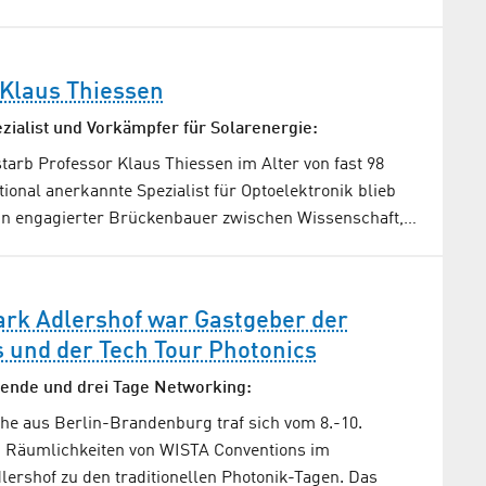
Klaus Thiessen
zialist und Vorkämpfer für Solarenergie:
starb Professor Klaus Thiessen im Alter von fast 98
tional anerkannte Spezialist für Optoelektronik blieb
 ein engagierter Brückenbauer zwischen Wissenschaft,…
ark Adlershof war Gastgeber der
 und der Tech Tour Photonics
ende und drei Tage Networking:
he aus Berlin-Brandenburg traf sich vom 8.-10.
n Räumlichkeiten von WISTA Conventions im
ershof zu den traditionellen Photonik-Tagen. Das