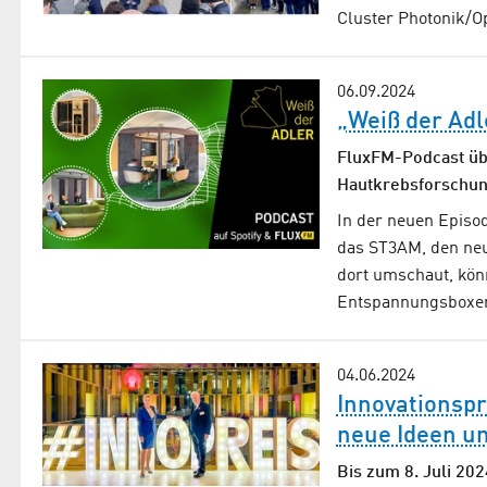
Cluster Photonik/O
06.09.2024
„Weiß der Ad
FluxFM-Podcast übe
Hautkrebsforschun
In der neuen Episo
das ST3AM, den ne
dort umschaut, kön
Entspannungsbox
04.06.2024
Innovationspr
neue Ideen un
Bis zum 8. Juli 20