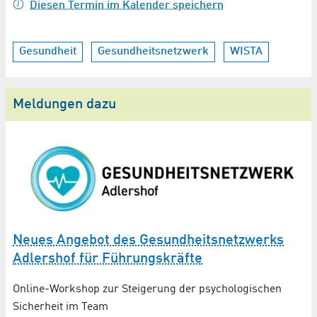
Diesen Termin im Kalender speichern
Gesundheit
Gesundheitsnetzwerk
WISTA
Meldungen dazu
l!
W
B
Neues Angebot des Gesundheitsnetzwerks
Adlershof für Führungskräfte
Online-Workshop zur Steigerung der psychologischen
Sicherheit im Team