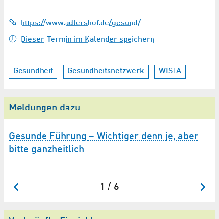
https://www.adlershof.de/gesund/
Diesen Termin im Kalender speichern
Gesundheit
Gesundheitsnetzwerk
WISTA
Meldungen dazu
Gesunde Führung – Wichtiger denn je, aber
I
bitte ganzheitlich
1 / 6