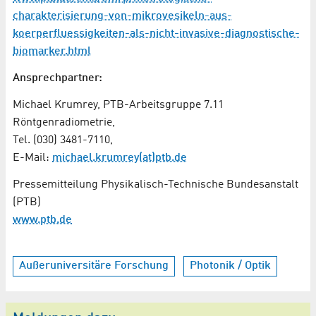
charakterisierung-von-mikrovesikeln-aus-
koerperfluessigkeiten-als-nicht-invasive-diagnostische-
biomarker.html
Ansprechpartner:
Michael Krumrey, PTB-Arbeitsgruppe 7.11
Röntgenradiometrie,
Tel. (030) 3481-7110,
E-Mail:
michael.krumrey(at)ptb.de
Pressemitteilung Physikalisch-Technische Bundesanstalt
(PTB)
www.ptb.de
Außeruniversitäre Forschung
Photonik / Optik