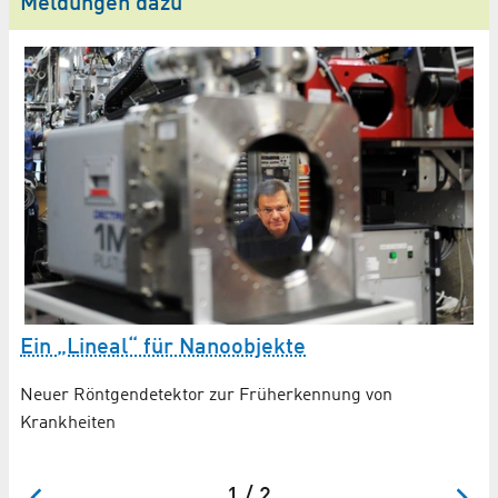
Meldungen dazu
e
Ein „Lineal“ für Nanoobjekte
A
R
Neuer Röntgendetektor zur Früherkennung von
Krankheiten
Me
PT
1 / 2