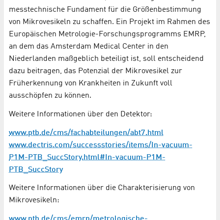
messtechnische Fundament für die Größenbestimmung
von Mikrovesikeln zu schaffen. Ein Projekt im Rahmen des
Europäischen Metrologie-Forschungsprogramms EMRP,
an dem das Amsterdam Medical Center in den
Niederlanden maßgeblich beteiligt ist, soll entscheidend
dazu beitragen, das Potenzial der Mikrovesikel zur
Früherkennung von Krankheiten in Zukunft voll
ausschöpfen zu können.
Weitere Informationen über den Detektor:
www.ptb.de/cms/fachabteilungen/abt7.html
www.dectris.com/successstories/items/In-vacuum-
P1M-PTB_SuccStory.html#In-vacuum-P1M-
PTB_SuccStory
Weitere Informationen über die Charakterisierung von
Mikrovesikeln:
www.ptb.de/cms/emrp/metrologische-