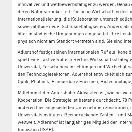
innovativer und wettbewerbsfähiger zu werden. Genau 
deren Natur verankert ist. Die neue Wirtschaft forder
Internationalisierung, die Kollaboration unterschiedli
sowie zahllose neue Schlüsselfähigkeiten. Anders als
öfter in städtische Umgebungen eingebettet. Ihre Le
physisch nicht am Standort vertreten sind. Sie sind inte
Adlershof festigt seinen internationalen Ruf als Ikon
spielt eine aktive Rolle in Berlins Wirtschaftsstrateg
Universität, Forschungseinrichtungen und Wirtschaftsun
den Technologiesektoren. Adlershof entwickelt sich z
Optik, Photonik, Erneuerbare Energien, Biotechnologie
Mittelpunkt der Adlershofer Aktivitäten ist, wie bei v
Kooperation. Die Strategie ist bestens durchdacht. 78
anderen hier angesiedelten Unternehmen zusammen, r
Universitätsinstituten. Beeindruckende Zahlen – und M
weltweit. Adlershof ist langjähriges Mitglied der Inter
Innovation (ISAP).