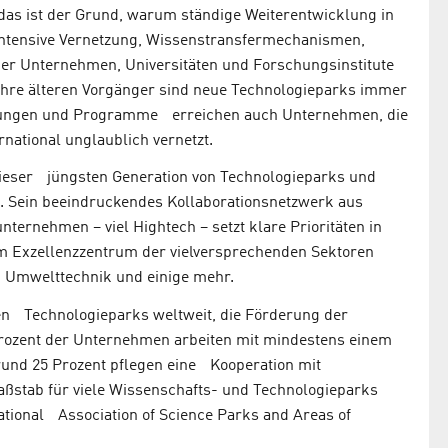
das ist der Grund, warum ständige Weiterentwicklung in
t intensive Vernetzung, Wissenstransfermechanismen,
cher Unternehmen, Universitäten und Forschungsinstitute
 ihre älteren Vorgänger sind neue Technologieparks immer
istungen und Programme erreichen auch Unternehmen, die
rnational unglaublich vernetzt.
e dieser jüngsten Generation von Technologieparks und
ie. Sein beeindruckendes Kollaborationsnetzwerk aus
ternehmen – viel Hightech – setzt klare Prioritäten in
um Exzellenzzentrum der vielversprechenden Sektoren
, Umwelttechnik und einige mehr.
ielen Technologieparks weltweit, die Förderung der
 Prozent der Unternehmen arbeiten mit mindestens einem
und 25 Prozent pflegen eine Kooperation mit
aßstab für viele Wissenschafts- und Technologieparks
national Association of Science Parks and Areas of