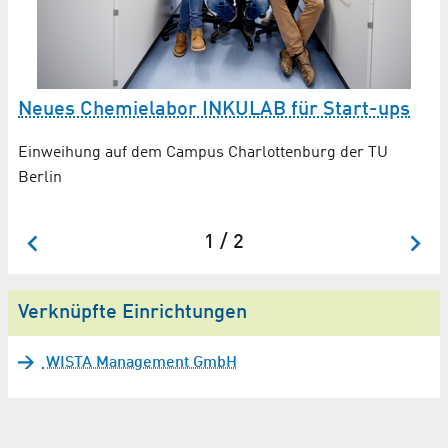
er
Neues Chemielabor INKULAB für Start-ups
I
Einweihung auf dem Campus Charlottenburg der TU
Un
Berlin
Li
ge
1 / 2
Verknüpfte Einrichtungen
WISTA Management GmbH