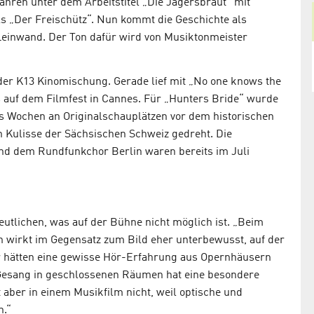
Jahren unter dem Arbeitstitel „Die Jägersbraut“ mit
s „Der Freischütz“. Nun kommt die Geschichte als
Leinwand. Der Ton dafür wird von Musiktonmeister
der K13 Kinomischung. Gerade lief mit „No one knows the
 auf dem Filmfest in Cannes. Für „Hunters Bride“ wurde
s Wochen an Originalschauplätzen vor dem historischen
 Kulisse der Sächsischen Schweiz gedreht. Die
 dem Rundfunkchor Berlin waren bereits im Juli
eutlichen, was auf der Bühne nicht möglich ist. „Beim
on wirkt im Gegensatz zum Bild eher unterbewusst, auf der
 hätten eine gewisse Hör-Erfahrung aus Opernhäusern
Gesang in geschlossenen Räumen hat eine besondere
t aber in einem Musikfilm nicht, weil optische und
.“