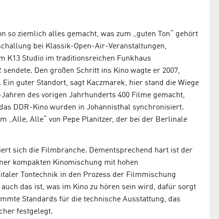
on so ziemlich alles gemacht, was zum „guten Ton“ gehört
challung bei Klassik-Open-Air-Veranstaltungen,
m K13 Studio im traditionsreichen Funkhaus
sendete. Den großen Schritt ins Kino wagte er 2007,
 Ein guter Standort, sagt Kaczmarek, hier stand die Wiege
-Jahren des vorigen Jahrhunderts 400 Filme gemacht,
 das DDR-Kino wurden in Johannisthal synchronisiert.
„Alle, Alle“ von Pepe Planitzer, der bei der Berlinale
riert sich die Filmbranche. Dementsprechend hart ist der
iner kompakten Kinomischung mit hohen
igitaler Tontechnik in den Prozess der Filmmischung
uch das ist, was im Kino zu hören sein wird, dafür sorgt
timmte Standards für die technische Ausstattung, das
her festgelegt.