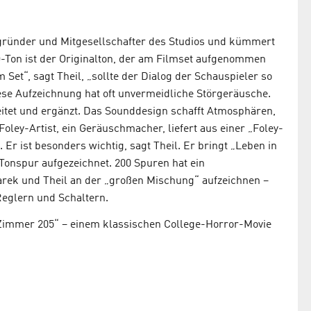
Mitgründer und Mitgesellschafter des Studios und kümmert
-Ton ist der Originalton, der am Filmset aufgenommen
m Set“, sagt Theil, „sollte der Dialog der Schauspieler so
ese Aufzeichnung hat oft unvermeidliche Störgeräusche.
tet und ergänzt. Das Sounddesign schafft Atmosphären,
ley-Artist, ein Geräuschmacher, liefert aus einer „Foley-
Er ist besonders wichtig, sagt Theil. Er bringt „Leben in
 Tonspur aufgezeichnet. 200 Spuren hat ein
arek und Theil an der „großen Mischung“ aufzeichnen –
Reglern und Schaltern.
„Zimmer 205“ – einem klassischen College-Horror-Movie