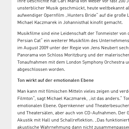
Ihre Geschichte hat Carl Maria von Weber vor fast 200 
unsterblicher Musik geschmückt, heute weltbekannt al
aufwendiger Opernfilm „Hunters Bride“ auf die große 
Michael Kaczmarek in Johannisthal kinofit gemacht.
Musikfilme sind eine Leidenschaft der Tonmeister von 
Persian Cat“ ein weiterer Musikfilm des Unternehmens
im August 2009 unter der Regie von Jens Neubert sech
Panorama von Schloss Moritzburg und der malerischen
Tonaufnahmen mit dem London Symphony Orchestra und
abgeschlossen worden.
Ton wirkt auf der emotionalen Ebene
Man kann mit filmischen Mitteln vieles zeigen und verd
Filmton“, sagt Michael Kaczmarek, „ist das anders.“ T
emotionalen Ebene. Opernkenner und Theaterbesucher
und Theatersälen, aber auch von CD-Aufnahmen. Der 
Akustik mit Hall und Schallreflektion. „Das funktionier
akustische Wahrnehmung dann nicht zusammenpassen