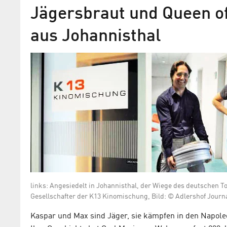
Jägersbraut und Queen of
aus Johannisthal
Der gute Ton
Synchron- und Tonstudios haben Tradit
Adlershof
links: Angesiedelt in Johannisthal, der Wiege des deutschen T
Gesellschafter der K13 Kinomischung, Bild: © Adlershof Journ
Kaspar und Max sind Jäger, sie kämpfen in den Napole