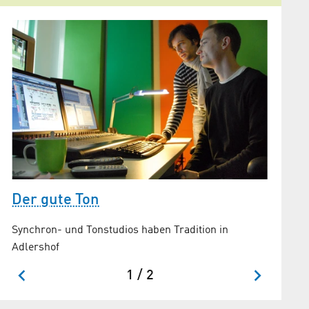
Der gute Ton
0
Adler
Synchron- und Tonstudios haben Tradition in
Treffpun
Adlershof
1 / 2