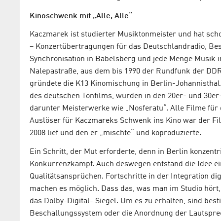
Kinoschwenk mit „Alle, Alle“
Kaczmarek ist studierter Musiktonmeister und hat sch
– Konzertübertragungen für das Deutschlandradio, Bes
Synchronisation in Babelsberg und jede Menge Musik i
Nalepastraße, aus dem bis 1990 der Rundfunk der DDR 
gründete die K13 Kinomischung in Berlin-Johannisthal.
des deutschen Tonfilms, wurden in den 20er- und 30er
darunter Meisterwerke wie „Nosferatu“. Alle Filme für
Auslöser für Kaczmareks Schwenk ins Kino war der Film 
2008 lief und den er „mischte“ und koproduzierte.
Ein Schritt, der Mut erforderte, denn in Berlin konzent
Konkurrenzkampf. Auch deswegen entstand die Idee e
Qualitätsansprüchen. Fortschritte in der Integration d
machen es möglich. Dass das, was man im Studio hört, a
das Dolby-Digital- Siegel. Um es zu erhalten, sind bes
Beschallungssystem oder die Anordnung der Lautsprec