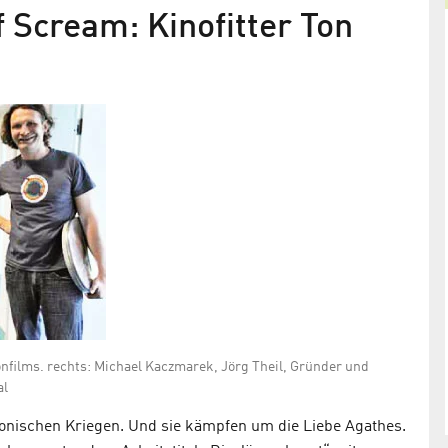
 Scream: Kinofitter Ton
Adlershof Journal Juli/August 201
ion in
Treffpunkt Forum: Neues Leben in alten Laboren
onfilms. rechts: Michael Kaczmarek, Jörg Theil, Gründer und
al
onischen Kriegen. Und sie kämpfen um die Liebe Agathes.