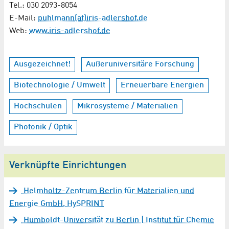
Tel.: 030 2093-8054
E-Mail:
puhlmann(at)iris-adlershof.de
Web:
www.iris-adlershof.de
Ausgezeichnet!
Außeruniversitäre Forschung
Biotechnologie / Umwelt
Erneuerbare Energien
Hochschulen
Mikrosysteme / Materialien
Photonik / Optik
Verknüpfte Einrichtungen
Helmholtz-Zentrum Berlin für Materialien und
Energie GmbH, HySPRINT
Humboldt-Universität zu Berlin | Institut für Chemie