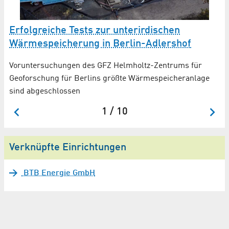
eu
Erfolgreiche Tests zur unter­irdischen
BT
Wärme­speicherung in Berlin-Adlershof
E
Voruntersuchungen des GFZ Helmholtz-Zentrums für
Se
Geoforschung für Berlins größte Wärmespeicheranlage
Ma
sind abgeschlossen
Ad
1 / 10
Verknüpfte Einrichtungen
BTB Energie GmbH