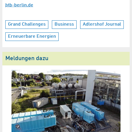
btb-berlin.de
Grand Challenges
Business
Adlershof Journal
Erneuerbare Energien
Meldungen dazu