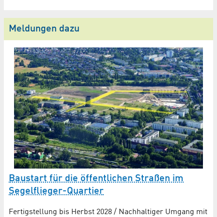
Meldungen dazu
S
Baustart für die öffentlichen Straßen im
i
Segelflieger-Quartier
Ba
Fertigstellung bis Herbst 2028 / Nachhaltiger Umgang mit