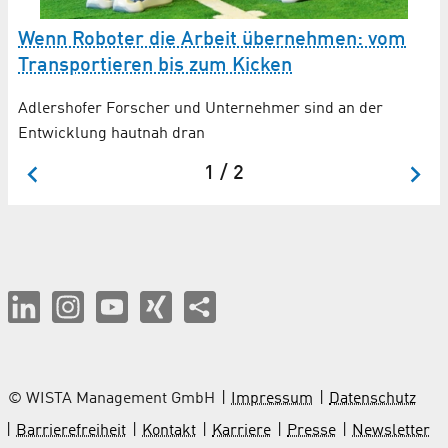
I
Wenn Roboter die Arbeit übernehmen: vom
"
Transportieren bis zum Kicken
pr
Adlershofer Forscher und Unternehmer sind an der
As
Entwicklung hautnah dran
1 / 2
© WISTA Management GmbH
Impressum
Datenschutz
Barrierefreiheit
Kontakt
Karriere
Presse
Newsletter