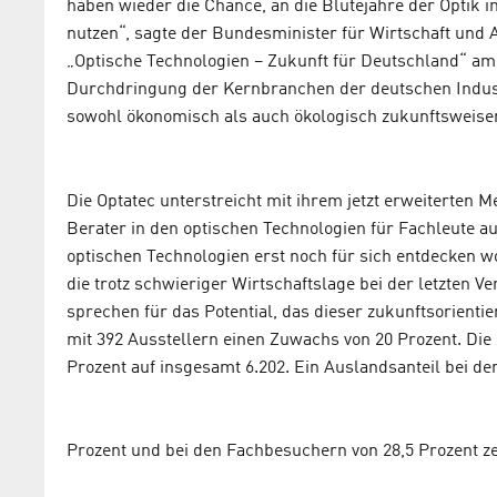
haben wieder die Chance, an die Blütejahre der Optik
nutzen“, sagte der Bundesminister für Wirtschaft und 
„Optische Technologien – Zukunft für Deutschland“ am 2
Durchdringung der Kernbranchen der deutschen Indust
sowohl ökonomisch als auch ökologisch zukunftsweisend
Die Optatec unterstreicht mit ihrem jetzt erweiterten M
Berater in den optischen Technologien für Fachleute au
optischen Technologien erst noch für sich entdecken wo
die trotz schwieriger Wirtschaftslage bei der letzten 
sprechen für das Potential, das dieser zukunftsorientier
mit 392 Ausstellern einen Zuwachs von 20 Prozent. Die
Prozent auf insgesamt 6.202. Ein Auslandsanteil bei de
Prozent und bei den Fachbesuchern von 28,5 Prozent ze