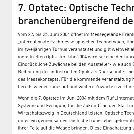
7. Optatec: Optische Tec
branchenübergreifend den
Vom 22. bis 25. Juni 2004 öffnet im Messegelände Frank
„internationale Fachmesse optischer Technologien, Ko
im zweijährigen Turnus veranstaltet und gilt weltweit 
industriellen Optik. Im Jahr 2004 wird sie eine der füh
Eindrückliche Zuwächse bei den Aussteller- wie auch
Bedeutung der industriellen Optik als Querschnitts- o
des Messekonzepts. Für die kommende Veranstaltung 
bereits wieder zugesagt und weitere Zuwächse zeichne
Wenn die 7. Optatec im Juni 2004 mit dem Ruf „Intern
Systeme und Fertigung für die Zukunft“ an den Start geh
Wirtschaftszweig in Deutschland leisten. Optische Tec
unter ein gemeinsames Dach, die früher eher getrenn
ihrer Teile auf die Waage bringen. Diese Einschätzung w