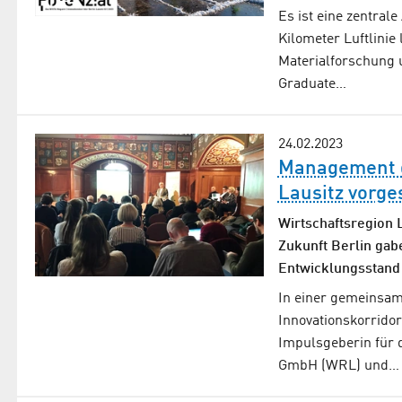
Es ist eine zentral
Kilometer Luftlini
Materialforschung u
Graduate…
24.02.2023
Management d
Lausitz vorges
Wirtschaftsregion
Zukunft Berlin gab
Entwicklungsstand
In einer gemeinsam
Innovationskorridor
Impulsgeberin für d
GmbH (WRL) und…