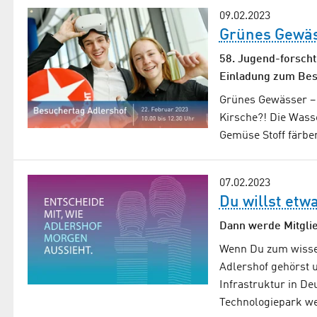
09.02.2023
Grünes Gewäs
58. Jugend-forscht
Einladung zum Bes
Grünes Gewässer – m
Kirsche?! Die Wass
Gemüse Stoff färbe
07.02.2023
Du willst etw
Dann werde Mitglie
Wenn Du zum wisse
Adlershof gehörst 
Infrastruktur in D
Technologiepark we