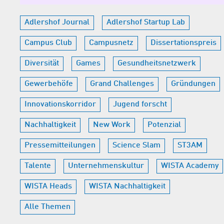
Adlershof Journal
Adlershof Startup Lab
Campus Club
Campusnetz
Dissertationspreis
Diversität
Games
Gesundheitsnetzwerk
Gewerbehöfe
Grand Challenges
Gründungen
Innovationskorridor
Jugend forscht
Nachhaltigkeit
New Work
Potenzial
Pressemitteilungen
Science Slam
ST3AM
Talente
Unternehmenskultur
WISTA Academy
WISTA Heads
WISTA Nachhaltigkeit
Alle Themen