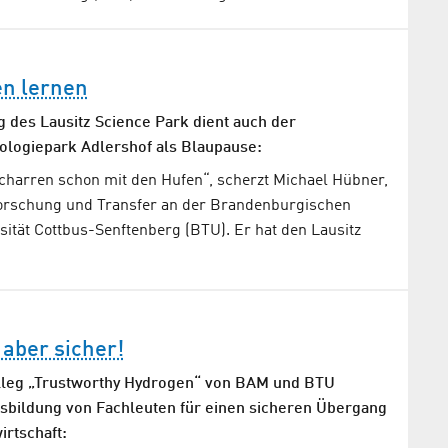
en lernen
g des Lausitz Science Park dient auch der
ologiepark Adlershof als Blaupause:
scharren schon mit den Hufen“, scherzt Michael Hübner,
Forschung und Transfer an der Brandenburgischen
ität Cottbus-Senftenberg (BTU). Er hat den Lausitz
 aber sicher!
lleg „Trustworthy Hydrogen“ von BAM und BTU
sbildung von Fachleuten für einen sicheren Übergang
irtschaft: