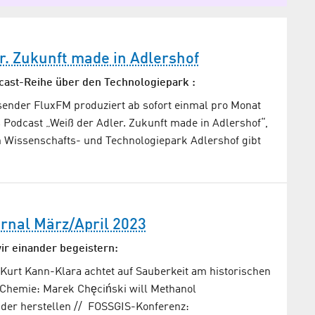
r. Zukunft made in Adlershof
cast-Reihe über den Technologiepark :
sender FluxFM produziert ab sofort einmal pro Monat
 Podcast „Weiß der Adler. Zukunft made in Adlershof“,
n Wissenschafts- und Technologiepark Adlershof gibt
rnal März/April 2023
wir einander begeistern:
Kurt Kann-Klara achtet auf Sauberkeit am historischen
 Chemie: Marek Chęciński will Methanol
er herstellen // FOSSGIS-Konferenz: