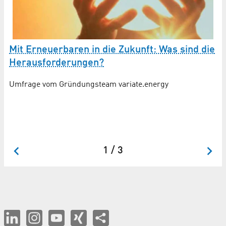
A
Mit Erneuerbaren in die Zukunft: Was sind die
H
Herausforderungen?
Ne
Umfrage vom Gründungsteam variate.energy
1 / 3