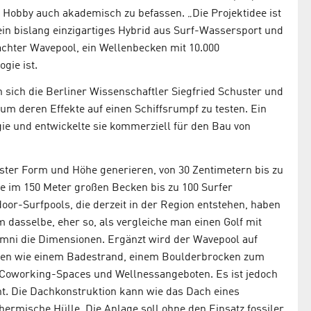
en Hobby auch akademisch zu befassen. „Die Projektidee ist
ein bislang einzigartiges Hybrid aus Surf-Wassersport und
achter Wavepool, ein Wellenbecken mit 10.000
gie ist.
 sich die Berliner Wissenschaftler Siegfried Schuster und
um deren Effekte auf einen Schiffsrumpf zu testen. Ein
ie und entwickelte sie kommerziell für den Bau von
er Form und Höhe generieren, von 30 Zentimetern bis zu
ie im 150 Meter großen Becken bis zu 100 Surfer
door-Surfpools, die derzeit in der Region entstehen, haben
 dasselbe, eher so, als vergleiche man einen Golf mit
mni die Dimensionen. Ergänzt wird der Wavepool auf
onen wie einem Badestrand, einem Boulderbrocken zum
, Coworking-Spaces und Wellnessangeboten. Es ist jedoch
ht. Die Dachkonstruktion kann wie das Dach eines
hermische Hülle. Die Anlage soll ohne den Einsatz fossiler