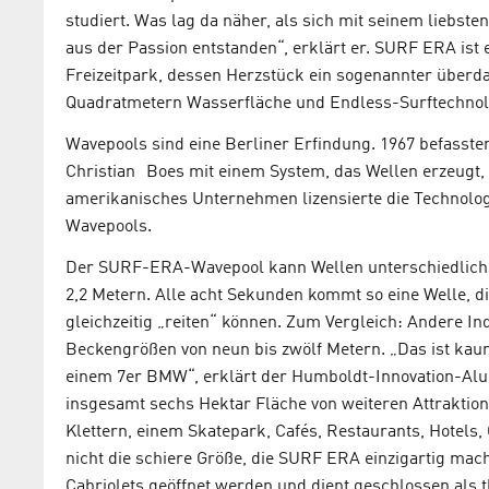
studiert. Was lag da näher, als sich mit seinem liebst
aus der Passion entstanden“, erklärt er. SURF ERA ist 
Freizeitpark, dessen Herzstück ein sogenannter überd
Quadratmetern Wasserfläche und Endless-Surftechnolo
Wavepools sind eine Berliner Erfindung. 1967 befassten
Christian Boes mit einem System, das Wellen erzeugt, 
amerikanisches Unternehmen lizensierte die Technolog
Wavepools.
Der SURF-ERA-Wavepool kann Wellen unterschiedlichst
2,2 Metern. Alle acht Sekunden kommt so eine Welle, d
gleichzeitig „reiten“ können. Zum Vergleich: Andere In
Beckengrößen von neun bis zwölf Metern. „Das ist kaum
einem 7er BMW“, erklärt der Humboldt-Innovation-Alu
insgesamt sechs Hektar Fläche von weiteren Attrakti
Klettern, einem Skatepark, Cafés, Restaurants, Hotels
nicht die schiere Größe, die SURF ERA einzigartig mac
Cabriolets geöffnet werden und dient geschlossen als t