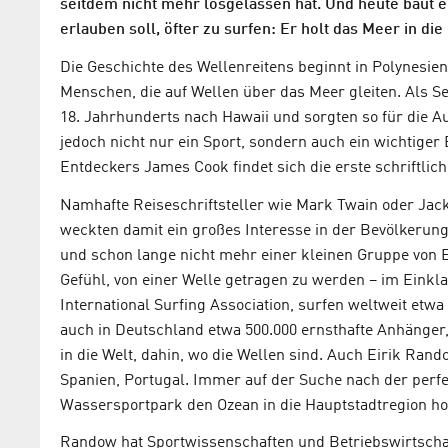
seitdem nicht mehr losgelassen hat. Und heute baut 
erlauben soll, öfter zu surfen: Er holt das Meer in die
Die Geschichte des Wellenreitens beginnt in Polynesie
Menschen, die auf Wellen über das Meer gleiten. Als S
18. Jahrhunderts nach Hawaii und sorgten so für die A
jedoch nicht nur ein Sport, sondern auch ein wichtiger
Entdeckers James Cook findet sich die erste schriftlic
Namhafte Reiseschriftsteller wie Mark Twain oder Jac
weckten damit ein großes Interesse in der Bevölkerung.
und schon lange nicht mehr einer kleinen Gruppe von E
Gefühl, von einer Welle getragen zu werden – im Einkla
International Surfing Association, surfen weltweit etw
auch in Deutschland etwa 500.000 ernsthafte Anhänger
in die Welt, dahin, wo die Wellen sind. Auch Eirik Rand
Spanien, Portugal. Immer auf der Suche nach der perfe
Wassersportpark den Ozean in die Hauptstadtregion ho
Randow hat Sportwissenschaften und Betriebswirtschaf