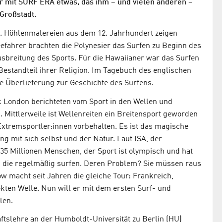
er mit SURF ERA etwas, das ihm – und vielen anderen –
 Großstadt.
n. Höhlenmalereien aus dem 12. Jahrhundert zeigen
eefahrer brachten die Polynesier das Surfen zu Beginn des
usbreitung des Sports. Für die Hawaiianer war das Surfen
 Bestandteil ihrer Religion. Im Tagebuch des englischen
he Überlieferung zur Geschichte des Surfens.
k London berichteten vom Sport in den Wellen und
 Mittlerweile ist Wellenreiten ein Breitensport geworden
xtremsportler:innen vorbehalten. Es ist das magische
ng mit sich selbst und der Natur. Laut ISA, der
a 35 Millionen Menschen, der Sport ist olympisch und hat
, die regelmäßig surfen. Deren Problem? Sie müssen raus
ow macht seit Jahren die gleiche Tour: Frankreich,
kten Welle. Nun will er mit dem ersten Surf- und
len.
tslehre an der Humboldt-Universität zu Berlin (HU)