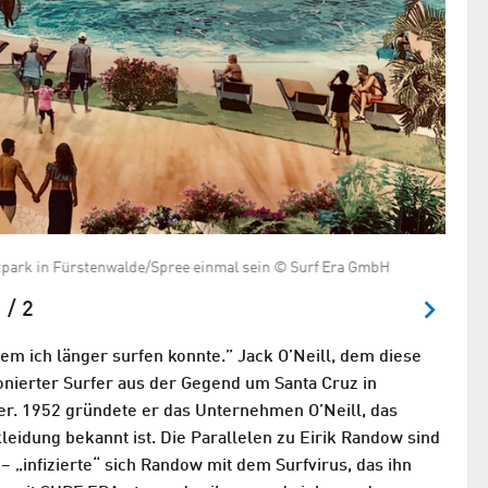
eitpark in Fürstenwalde/Spree einmal sein © Surf Era GmbH
Marvi
 / 2
 dem ich länger surfen konnte.” Jack O’Neill, dem diese
onierter Surfer aus der Gegend um Santa Cruz in
r. 1952 gründete er das Unternehmen O’Neill, das
leidung bekannt ist. Die Parallelen zu Eirik Randow sind
– „infizierte“ sich Randow mit dem Surfvirus, das ihn