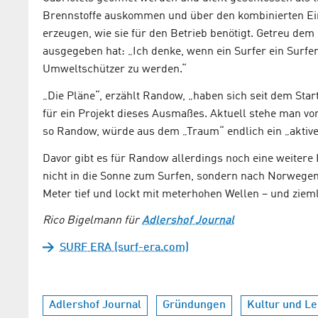
Brennstoffe auskommen und über den kombinierten Ein
erzeugen, wie sie für den Betrieb benötigt. Getreu dem 
ausgegeben hat: „Ich denke, wenn ein Surfer ein Surfer w
Umweltschützer zu werden.“
„Die Pläne“, erzählt Randow, „haben sich seit dem Sta
für ein Projekt dieses Ausmaßes. Aktuell stehe man vo
so Randow, würde aus dem „Traum“ endlich ein „aktive
Davor gibt es für Randow allerdings noch eine weiter
nicht in die Sonne zum Surfen, sondern nach Norwegen.
Meter tief und lockt mit meterhohen Wellen – und ziem
Rico Bigelmann für
Adlershof Journal
SURF ERA (surf-era.com)
Adlershof Journal
Gründungen
Kultur und L