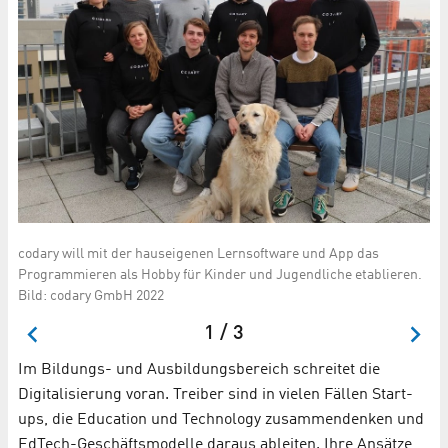
mit
e
In
codary will mit der hauseigenen Lernsoftware und App das
Ge
Programmieren als Hobby für Kinder und Jugendliche etablieren.
ver
Bild: codary GmbH 2022
1 / 3
Im Bildungs- und Ausbildungsbereich schreitet die
Digitalisierung voran. Treiber sind in vielen Fällen Start-
ups, die Education und Technology zusammendenken und
EdTech-Geschäftsmodelle daraus ableiten. Ihre Ansätze